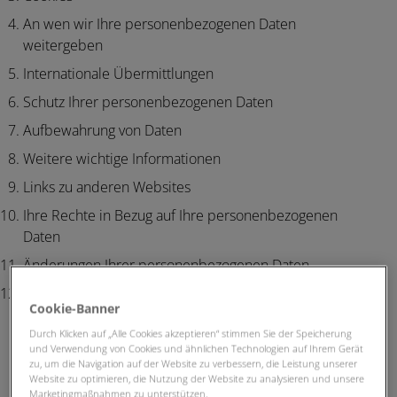
An wen wir Ihre personenbezogenen Daten
weitergeben
Internationale Übermittlungen
Schutz Ihrer personenbezogenen Daten
Aufbewahrung von Daten
Weitere wichtige Informationen
Links zu anderen Websites
Ihre Rechte in Bezug auf Ihre personenbezogenen
Daten
Änderungen Ihrer personenbezogenen Daten
Kontaktdaten
Cookie-Banner
Durch Klicken auf „Alle Cookies akzeptieren“ stimmen Sie der Speicherung
und Verwendung von Cookies und ähnlichen Technologien auf Ihrem Gerät
1. Wer wir sind
zu, um die Navigation auf der Website zu verbessern, die Leistung unserer
Website zu optimieren, die Nutzung der Website zu analysieren und unsere
Verantwortlicher
Marketingmaßnahmen zu unterstützen.